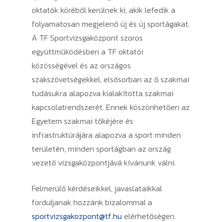
oktatók köréből kerülnek ki, akik lefedik a
folyamatosan megjelenő új és új sportágakat.
A TF Sportvizsgaközpont szoros
együttműködésben a TF oktatói
közösségével és az országos
szakszövetségekkel, elsősorban az ő szakmai
tudásukra alapozva kialakította szakmai
kapcsolatrendszerét. Ennek köszönhetően az
Egyetem szakmai tőkéjére és
infrastruktúrájára alapozva a sport minden
területén, minden sportágban az ország
vezető vizsgaközpontjává kívánunk válni.
Felmerülő kérdéseikkel, javaslataikkal
forduljanak hozzánk bizalommal a
sportvizsgakozpont@tf.hu
elérhetőségen.