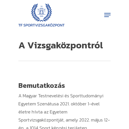
Skip
Menu
to
Close
main
Menu
content
A Vizsgaközpontról
Bemutatkozás
A Magyar Testnevelési és Sporttudományi
Egyetem Szenátusa 2021. október 1-ével
életre hívta az Egyetem
Sportvizsgaközpontját, amely 2022. május 12-
én a 1014 Sport képzési területen