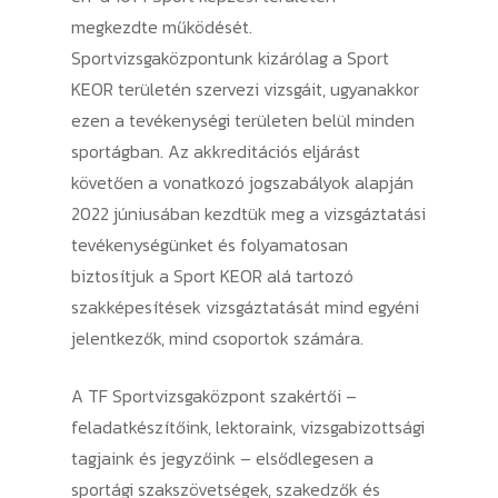
megkezdte működését.
Sportvizsgaközpontunk kizárólag a Sport
KEOR területén szervezi vizsgáit, ugyanakkor
ezen a tevékenységi területen belül minden
sportágban. Az akkreditációs eljárást
követően a vonatkozó jogszabályok alapján
2022 júniusában kezdtük meg a vizsgáztatási
tevékenységünket és folyamatosan
biztosítjuk a Sport KEOR alá tartozó
szakképesítések vizsgáztatását mind egyéni
jelentkezők, mind csoportok számára.
A TF Sportvizsgaközpont szakértői –
feladatkészítőink, lektoraink, vizsgabizottsági
tagjaink és jegyzőink – elsődlegesen a
sportági szakszövetségek, szakedzők és