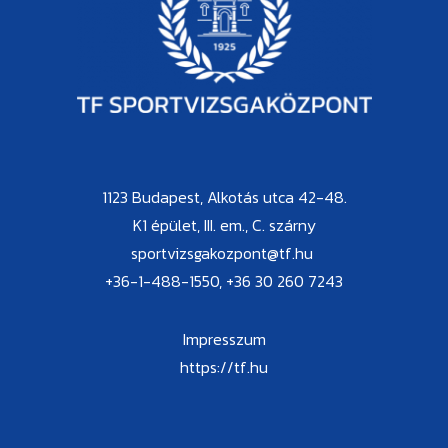
1123 Budapest, Alkotás utca 42-48.
K1 épület, III. em., C. szárny
sportvizsgakozpont@tf.hu
+36-1-488-1550, +36 30 260 7243
Impresszum
https://tf.hu