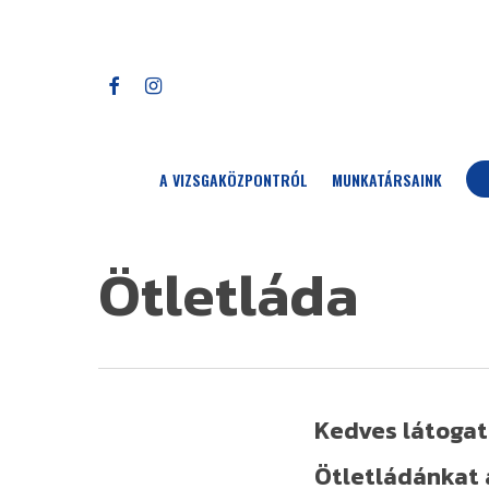
Skip
to
main
FACEBOOK
INSTAGRAM
content
A VIZSGAKÖZPONTRÓL
MUNKATÁRSAINK
Ötletláda
Kedves látogat
Ötletládánkat 