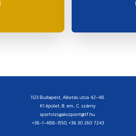
1123 Budapest, Alkotás utca 42-48.
K1 épület, III. em., C. szárny
sportvizsgakozpont@tf.hu
+36-1-488-1550, +36 30 260 7243