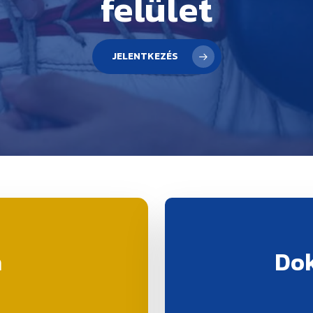
felület
JELENTKEZÉS
a
Do