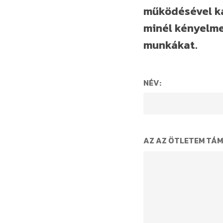
működésével ka
minél kényelme
munkákat.
NÉV:
AZ AZ ÖTLETEM TÁM