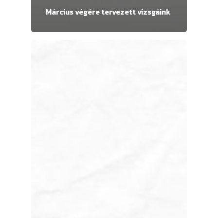
Március végére tervezett vizsgáink