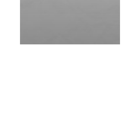
Hírek
Korlátozott számban elérhetőek
helyek a februári fallabda
sportedző vizsgánkra