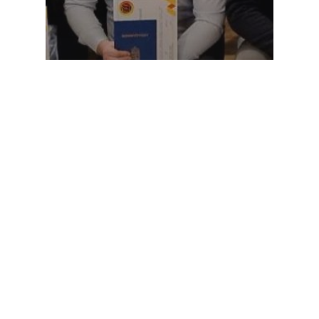
Hírek
Debrecen kimagasló teljesítménye
Keresés
KERESÉS