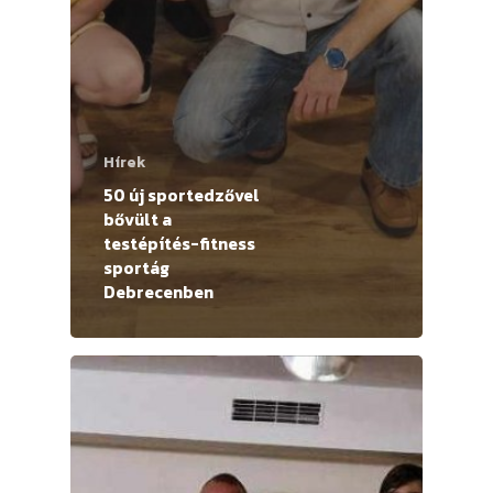
Hírek
50 új sportedzővel
bővült a
testépítés-fitness
sportág
Debrecenben