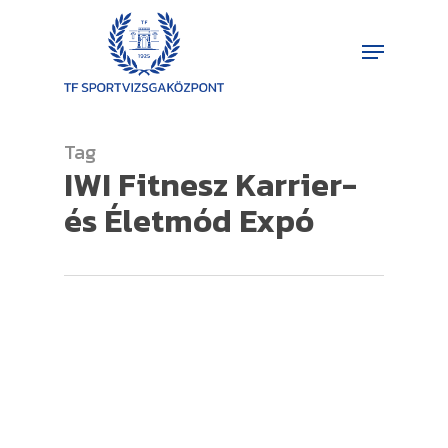
Skip
Menu
to
Close
main
Menu
content
Tag
IWI Fitnesz Karrier-
és Életmód Expó