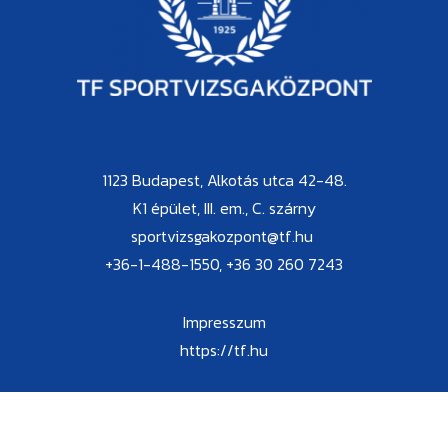
1123 Budapest, Alkotás utca 42-48.
K1 épület, III. em., C. szárny
sportvizsgakozpont@tf.hu
+36-1-488-1550, +36 30 260 7243
Impresszum
https://tf.hu