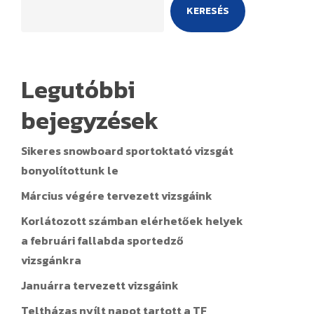
KERESÉS
Legutóbbi
bejegyzések
Sikeres snowboard sportoktató vizsgát
bonyolítottunk le
Március végére tervezett vizsgáink
Korlátozott számban elérhetőek helyek
a februári fallabda sportedző
vizsgánkra
Januárra tervezett vizsgáink
Teltházas nyílt napot tartott a TF