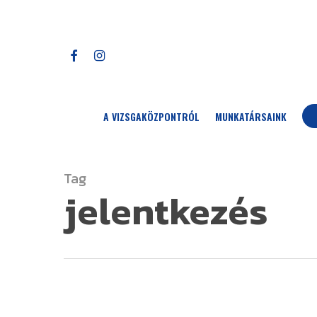
Skip
to
main
FACEBOOK
INSTAGRAM
content
A VIZSGAKÖZPONTRÓL
MUNKATÁRSAINK
Tag
jelentkezés