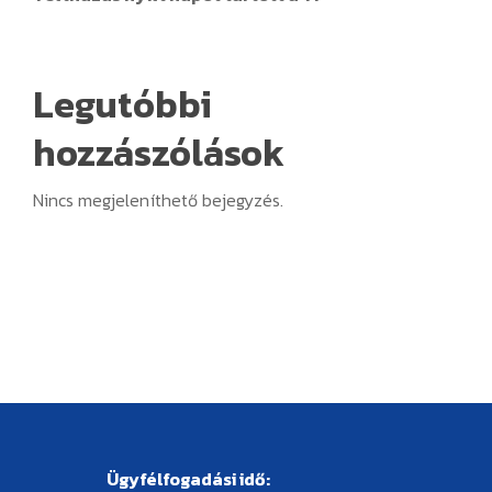
Legutóbbi
hozzászólások
Nincs megjeleníthető bejegyzés.
Ügyfélfogadási idő: