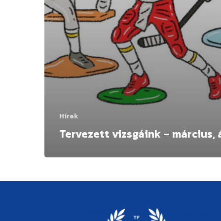
Hírek
Tervezett vizsgáink – március, á