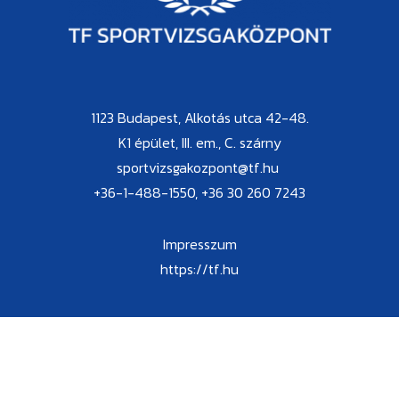
1123 Budapest, Alkotás utca 42-48.
K1 épület, III. em., C. szárny
sportvizsgakozpont@tf.hu
+36-1-488-1550, +36 30 260 7243
Impresszum
https://tf.hu
Ügyfélfogadási idő:
kedd: 10:00-14:00