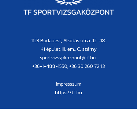
1123 Budapest, Alkotás utca 42-48.
K1 épület, III. em., C. szárny
sportvizsgakozpont@tf.hu
+36-1-488-1550, +36 30 260 7243
Impresszum
https://tf.hu
Ügyfélfogadási idő:
kedd: 10:00-14:00