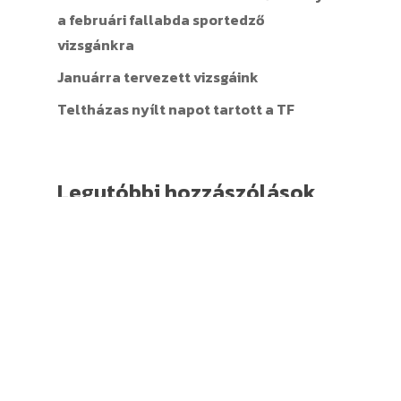
a februári fallabda sportedző
vizsgánkra
Januárra tervezett vizsgáink
Teltházas nyílt napot tartott a TF
Legutóbbi hozzászólások
Nincs megjeleníthető bejegyzés.