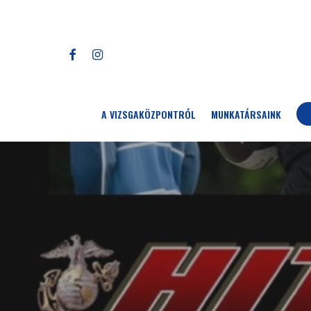
Skip
to
main
FACEBOOK
INSTAGRAM
content
A VIZSGAKÖZPONTRÓL
MUNKATÁRSAINK