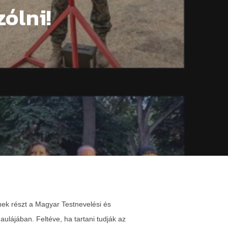
zólni!
tnek részt a Magyar Testnevelési és
ulájában. Feltéve, ha tartani tudják az