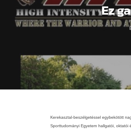
Ez ga
Kerekasztal-beszélgetéssel egybekötött nagy
Sporttudományi Egyetem hallgatói, oktatói 