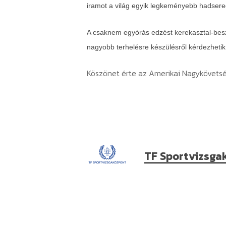
iramot a világ egyik legkeményebb hadsereg
A csaknem egyórás edzést kerekasztal-beszé
nagyobb terhelésre készülésről kérdezhetik 
Köszönet érte az Amerikai Nagykövetsé
TF Sportvizsga