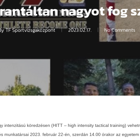
rantáltan nagyot fog s
By
TF Sportvizsgaközpont
2023.02.17.
No Comments
 intenzitású köredzésen (HITT – high intensity tactical training) vehe
és munkatársai 2023. február 22-én, szerdán 14.00 órakor az egyetem a