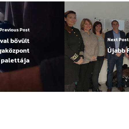
Previous Post
val bővült
Next Post
sgaközpont
Újabb F
palettája