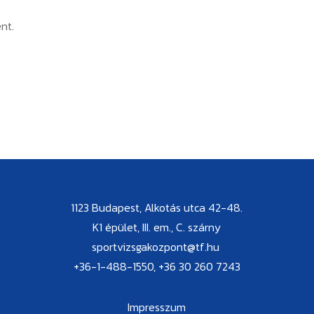
nt.
1123 Budapest, Alkotás utca 42-48.
K1 épület, III. em., C. szárny
sportvizsgakozpont@tf.hu
+36-1-488-1550, +36 30 260 7243
Impresszum