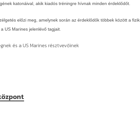
ének katonáival, akik kiadós tréningre hívnak minden érdeklődőt.
lgetés előzi meg, amelynek során az érdeklődők többek között a fizika
a US Marines jelenlévő tagjait.
gnek és a US Marines résztvevőinek
központ