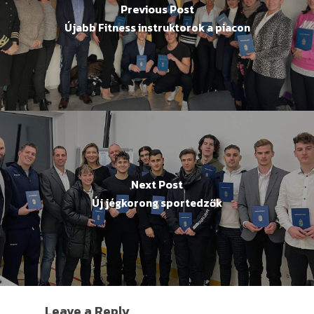
Previous Post
Újabb Fitness instruktorok a piacon
Next Post
Új jégkorong sportedzők
Leave a Reply