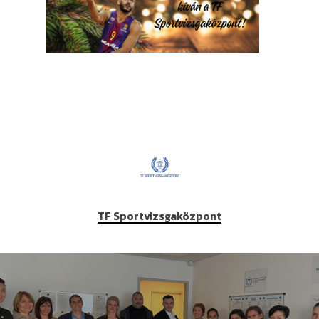
TF Sportvizsgaközpont