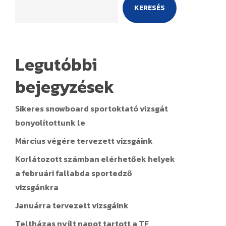
KERESÉS
Legutóbbi
bejegyzések
Sikeres snowboard sportoktató vizsgát
bonyolítottunk le
Március végére tervezett vizsgáink
Korlátozott számban elérhetőek helyek
a februári fallabda sportedző
vizsgánkra
Januárra tervezett vizsgáink
Teltházas nyílt napot tartott a TF