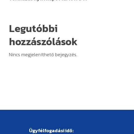
Legutóbbi
hozzászólások
Nincs megjeleníthető bejegyzés.
Ügyfélfogadási idő: