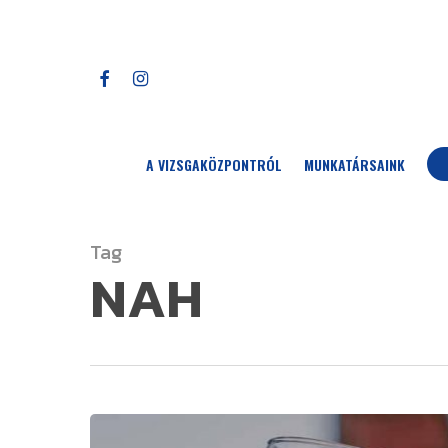
Skip
to
main
FACEBOOK
INSTAGRAM
content
A VIZSGAKÖZPONTRÓL
MUNKATÁRSAINK
Tag
NAH