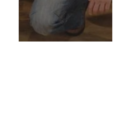
Hírek
50 új sportedzővel bővült a
testépítés-fitness sportág
Debrecenben