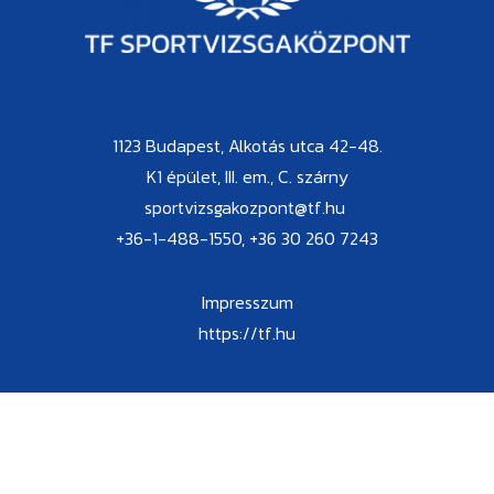
1123 Budapest, Alkotás utca 42-48.
K1 épület, III. em., C. szárny
sportvizsgakozpont@tf.hu
+36-1-488-1550, +36 30 260 7243
Impresszum
https://tf.hu
Ügyfélfogadási idő:
kedd: 10:00-14:00