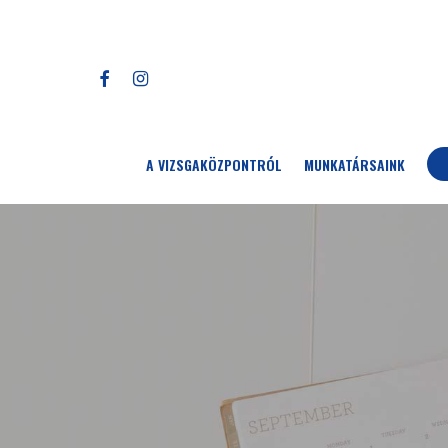
Skip
to
main
FACEBOOK
INSTAGRAM
content
A VIZSGAKÖZPONTRÓL
MUNKATÁRSAINK