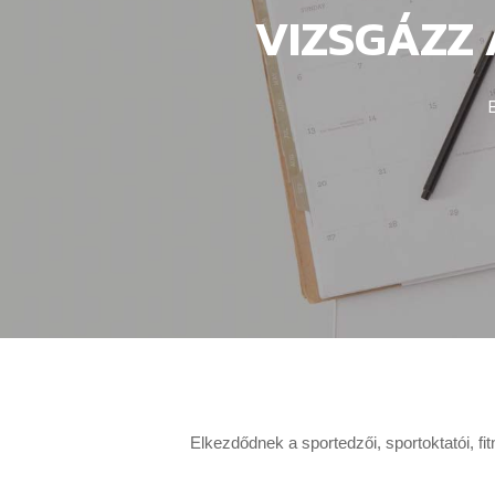
VIZSGÁZZ
Elkezdődnek a sportedzői, sportoktatói, fi