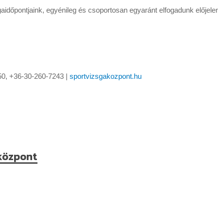
aidőpontjaink, egyénileg és csoportosan egyaránt elfogadunk előjele
50, +36-30-260-7243 |
sportvizsgakozpont.hu
központ