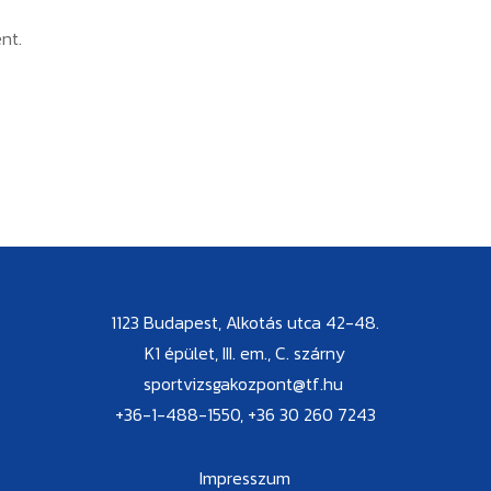
nt.
1123 Budapest, Alkotás utca 42-48.
K1 épület, III. em., C. szárny
sportvizsgakozpont@tf.hu
+36-1-488-1550, +36 30 260 7243
Impresszum