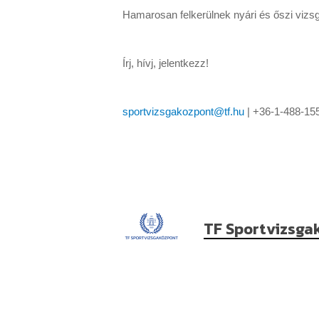
Hamarosan felkerülnek nyári és őszi vizsg
Írj, hívj, jelentkezz!
sportvizsgakozpont@tf.hu
| +36-1-488-15
TF Sportvizsga